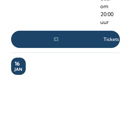
om
20:00
uur
Tickets
ZA
16
JAN
Vitalski