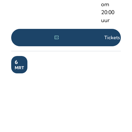
om
20:00
uur
Tickets
ZA
6
MRT
Sasha le Fou & Tippi Parade