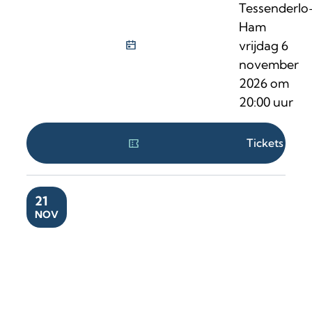
Tessenderlo
Ham
vrijdag 6
november
2026
om
20:00
uur
Tickets
ZA
21
NOV
Len Tinito Vanhove