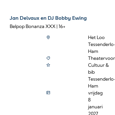
Jan Delvaux en DJ Bobby Ewing
Belpop Bonanza XXX | 16+
Het Loo
Tessenderlo
Ham
Theatervoors
Cultuur &
bib
Tessenderlo
Ham
vrijdag
8
januari
2027