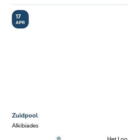
ZA
17
APR
Zuidpool
Zuidpool
Alkibiades
Het Loo