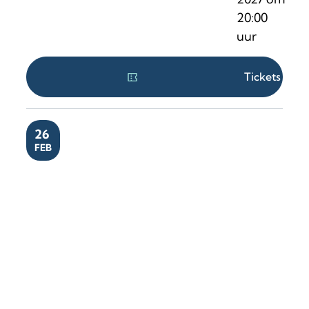
20:00
uur
Tickets
VR
26
FEB
DE HOE