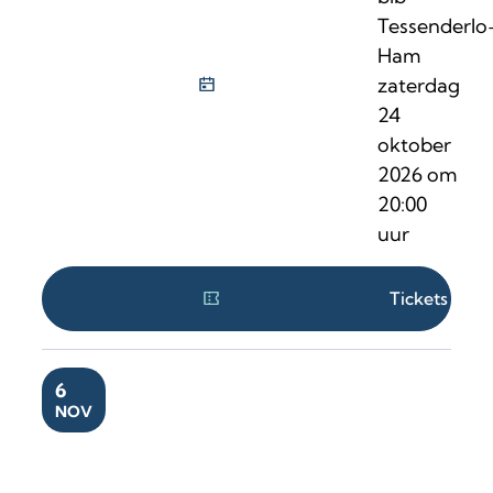
Tessenderlo
Ham
zaterdag
24
oktober
2026
om
20:00
uur
Tickets
VR
6
NOV
Arjan Schepers & Co