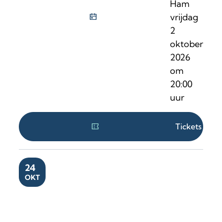
Ham
vrijdag
2
oktober
2026
om
20:00
uur
Tickets
ZA
24
OKT
Jozefien Mombaerts & Joeri Cnapelinckx