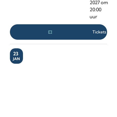
2027
om
20:00
uur
Tickets
ZA
23
JAN
Fleur Pierets