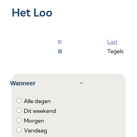
Het Loo
Weergave
Lijst
Tegels
Verfijn of wijzig resultaten
Wanneer
Alle dagen
Dit weekend
Morgen
Vandaag