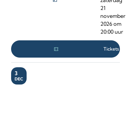
zaterdag
21
november
2026
om
20:00
uur
Tickets
DO
3
DEC
Hetty Helsmoortel