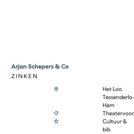
Arjan Schepers & Co
Z I N K E N
Het Loo
Tessenderlo
Ham
Theatervoors
Cultuur &
bib