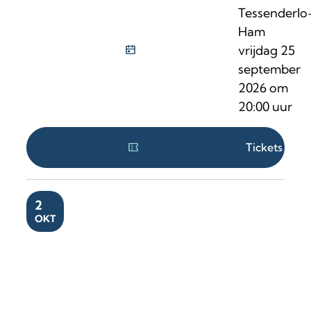
Tessenderlo
Ham
vrijdag 25
september
2026
om
20:00
uur
Tickets
VR
2
OKT
fABULEUS / Rashif El Kaoui & Sofie Joan W