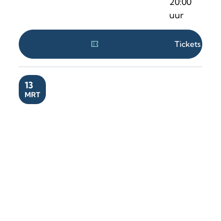
20:00
uur
Tickets
ZA
13
MRT
Abattoir Fermé