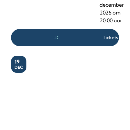
december
2026
om
20:00
uur
Tickets
ZA
19
DEC
Portie Gemengd | Steven Beersmans, Julie 