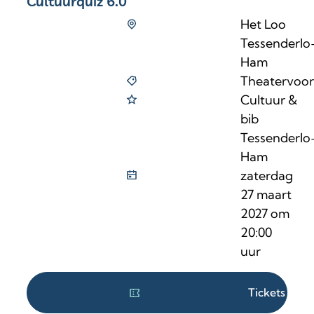
Cultuurquiz 6.0
Het Loo
Tessenderlo
Ham
Theatervoors
Cultuur &
bib
Tessenderlo
Ham
zaterdag
27 maart
2027
om
20:00
uur
Tickets