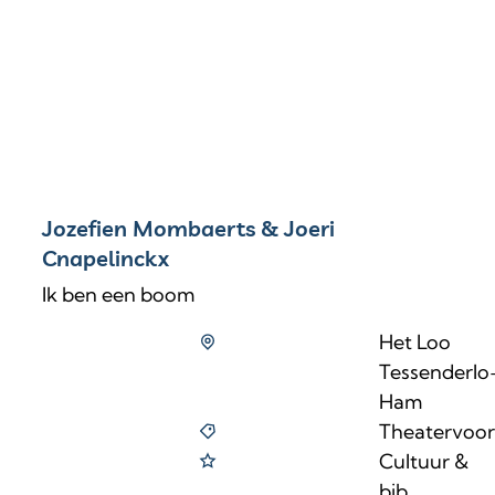
Jozefien Mombaerts & Joeri
Cnapelinckx
Ik ben een boom
Het Loo
Tessenderlo
Ham
Theatervoors
Cultuur &
bib