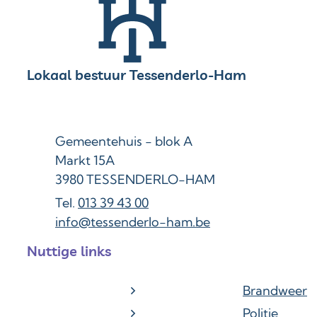
Contact & openingsuren
Lokaal bestuur Tessenderlo-Ham
Adres
Gemeentehuis - blok A
Markt 15A
,
3980
TESSENDERLO-HAM
013 39 43 00
E-mail
info
@
tessenderlo-ham.be
Nuttige links
Brandweer
Politie