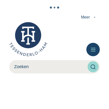
Naar inhoud
Meer
Tessenderlo-Ham
Menu
Wat zoek je?
Zoeken