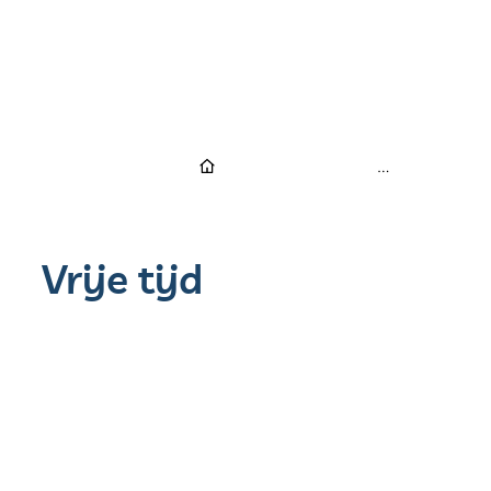
Startpagina
Vrije tijd
25 jaar Kate Ryan op Berg Feest