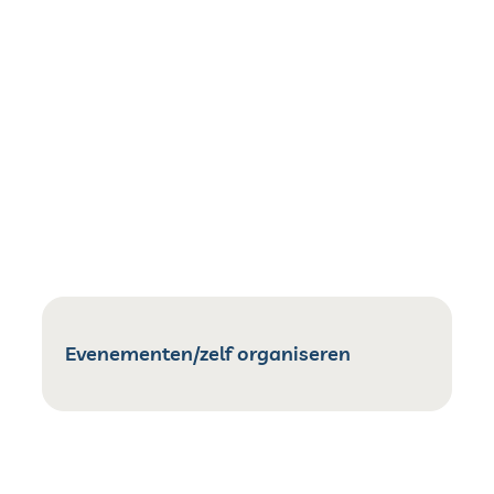
Evenementen/zelf organiseren
Evenementen/zelf organiseren
Ham Feest