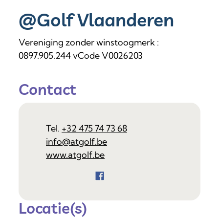
@Golf Vlaanderen
Type
Vereniging zonder winstoogmerk
:
0897.905.244
vCode
V0026203
Contact
+32 475 74 73 68
E-mail
info
@
atgolf.be
Website
www.atgolf.be
Sociale media
Facebook
Locatie(s)