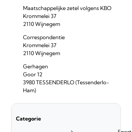
Naam
Maatschappelijke zetel volgens KBO
Adres
Krommelei 37
,
2110
Wijnegem
Naam
Correspondentie
Adres
Krommelei 37
,
2110
Wijnegem
Naam
Gerhagen
Adres
Goor 12
,
3980
TESSENDERLO (Tessenderlo-
Ham)
Categorie
Sport