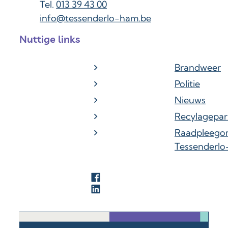
013 39 43 00
E-mail
info
@
tessenderlo-ham.be
Nuttige links
Brandweer
Politie
Nieuws
Recylagepar
Raadpleego
Tessenderl
Facebook
LinkedIn