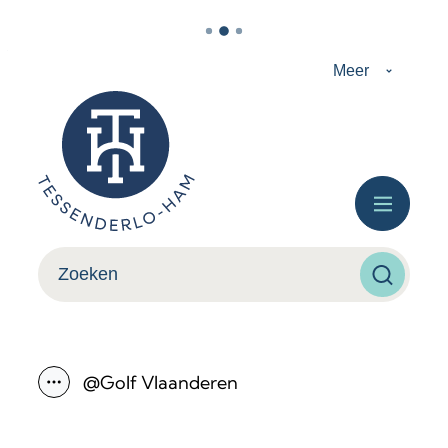
Naar inhoud
Meer
Tessenderlo-Ham
Menu
Wat zoek je?
Zoeken
@Golf Vlaanderen
Toon alle broodkruimel items