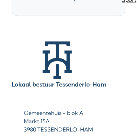
Contact & openingsuren
Lokaal bestuur Tessenderlo-Ham
Adres
Gemeentehuis - blok A
Markt 15A
,
3980
TESSENDERLO-HAM