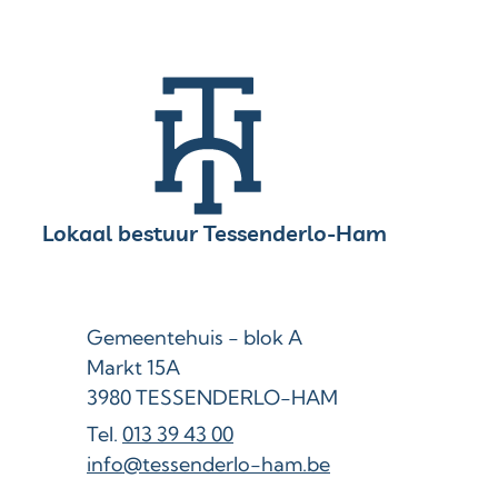
Contact & openingsuren
Lokaal bestuur Tessenderlo-Ham
Adres
Gemeentehuis - blok A
Markt 15A
,
3980
TESSENDERLO-HAM
013 39 43 00
E-mail
info
@
tessenderlo-ham.be