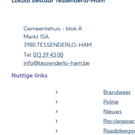
Contact & openingsuren
Lokaal bestuur Tessenderlo-Ham
Adres
Gemeentehuis - blok A
Markt 15A
,
3980
TESSENDERLO-HAM
013 39 43 00
E-mail
info
@
tessenderlo-ham.be
Nuttige links
Brandweer
Politie
Nieuws
Recylagepar
Raadpleego