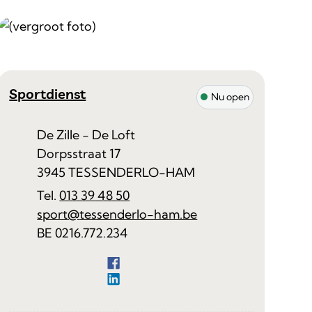
Contact
Sportdienst
Nu open
Adres
De Zille - De Loft
Dorpsstraat 17
,
3945
TESSENDERLO-HAM
013 39 48 50
E-mail
sport
@
tessenderlo-ham.be
Ondernemingsnummer
BE 0216.772.234
Facebook
Sportdienst
LinkedIn
Sportdienst