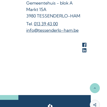
Adres
Gemeentehuis - blok A
Markt 15A
,
3980
TESSENDERLO-HAM
013 39 43 00
E-mail
info
@
tessenderlo-ham.be
Facebook
LinkedIn
Naar t
LCP nv 2026 ©
Deel d