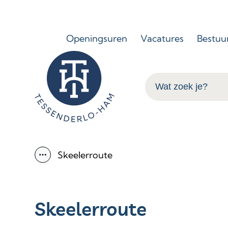
Naar inhoud
Openingsuren
Vacatures
Bestuu
Tessenderlo-Ham
Wat zoek je?
Skeelerroute
Toon alle broodkruimel items
Skeelerroute