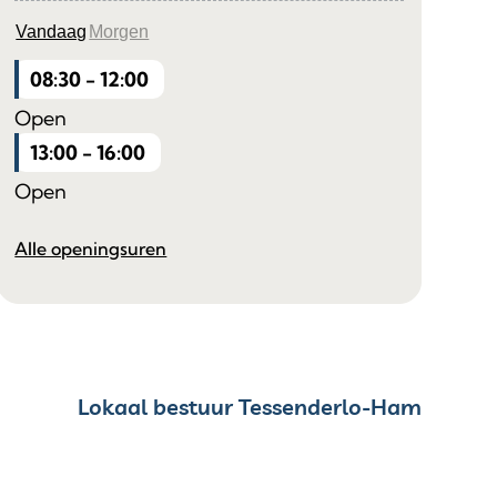
Vandaag
Morgen
08:30
-
12:00
Open
13:00
-
16:00
Open
Sportdienst
Alle openingsuren
Contact & openingsuren
Lokaal bestuur Tessenderlo-Ham