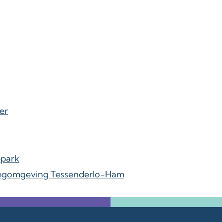
er
epark
egomgeving Tessenderlo-Ham