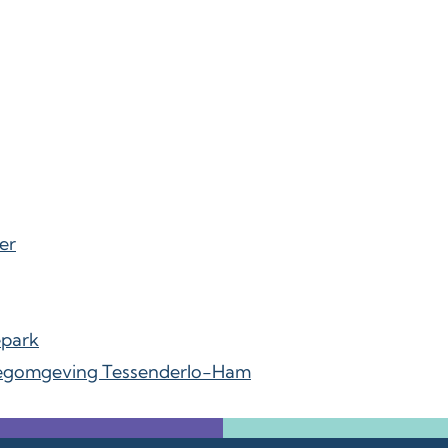
er
epark
egomgeving Tessenderlo-Ham