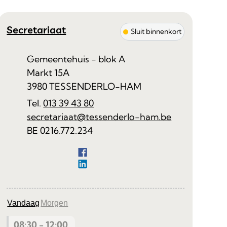
Contact
Secretariaat
Sluit binnenkort
Adres
Gemeentehuis - blok A
Markt 15A
,
3980
TESSENDERLO-HAM
013 39 43 80
E-mail
secretariaat
@
tessenderlo-ham.be
Ondernemingsnummer
BE 0216.772.234
Facebook
Secretariaat
LinkedIn
Secretariaat
Vandaag
Morgen
08:30
-
12:00