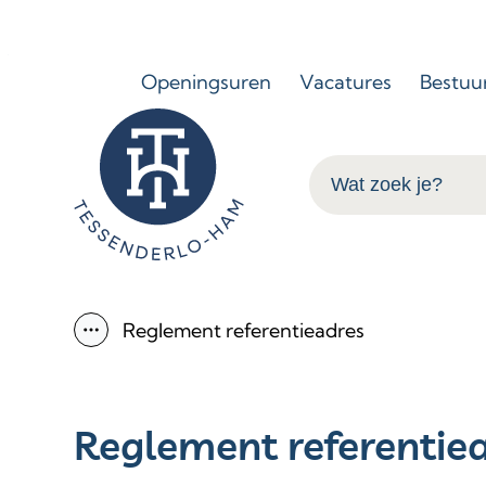
Naar inhoud
Openingsuren
Vacatures
Bestuu
Tessenderlo-Ham
Wat zoek je?
Reglement referentieadres
Toon alle broodkruimel items
Reglement referentie