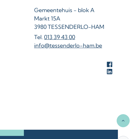
Adres
Gemeentehuis - blok A
Markt 15A
,
3980
TESSENDERLO-HAM
013 39 43 00
E-mail
info
@
tessenderlo-ham.be
Facebook
LinkedIn
Naar t