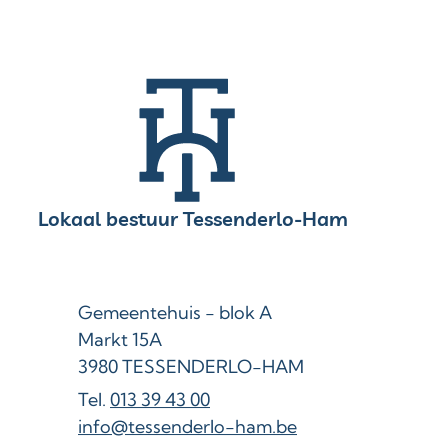
Contact & openingsuren
Lokaal bestuur Tessenderlo-Ham
Adres
Gemeentehuis - blok A
Markt 15A
,
3980
TESSENDERLO-HAM
013 39 43 00
E-mail
info
@
tessenderlo-ham.be