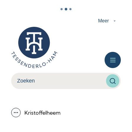
Naar inhoud
Meer
Tessenderlo-Ham
Menu
Wat zoek je?
Zoeken
Kristoffelheem
Toon alle broodkruimel items