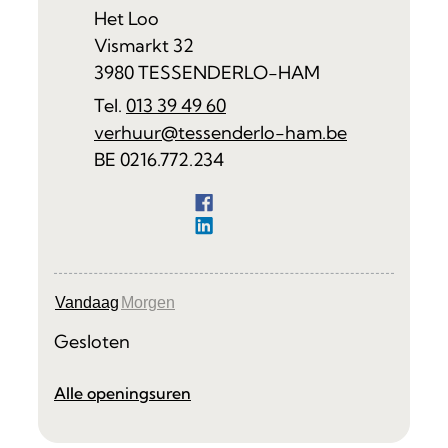
Adres
Het Loo
Vismarkt 32
,
3980
TESSENDERLO-HAM
013 39 49 60
E-mail
verhuur
@
tessenderlo-ham.be
Ondernemingsnummer
BE 0216.772.234
Facebook
Facilitair Beheer
LinkedIn
Facilitair Beheer
Vandaag
Morgen
Gesloten
Facilitair Beheer
Alle openingsuren