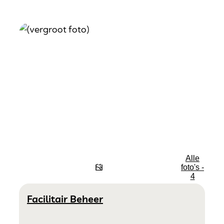
Alle
foto's -
4
Contact
Facilitair Beheer