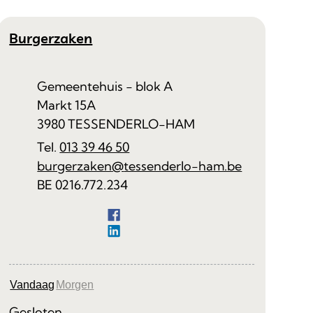
Contact
Burgerzaken
Adres
Gemeentehuis - blok A
Markt 15A
,
3980
TESSENDERLO-HAM
013 39 46 50
E-mail
burgerzaken
@
tessenderlo-ham.be
Ondernemingsnummer
BE 0216.772.234
Facebook
Burgerzaken
LinkedIn
Burgerzaken
Vandaag
Morgen
Gesloten