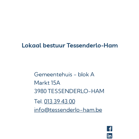
Contact & openingsuren
Lokaal bestuur Tessenderlo-Ham
Adres
Gemeentehuis - blok A
Markt 15A
,
3980
TESSENDERLO-HAM
013 39 43 00
E-mail
info
@
tessenderlo-ham.be
Facebook