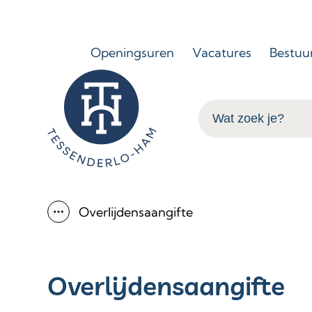
Naar inhoud
Openingsuren
Vacatures
Bestuu
Tessenderlo-Ham
Wat zoek je?
Overlijdensaangifte
Toon alle broodkruimel items
Overlijdensaangifte