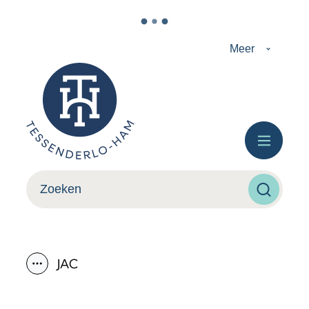
Naar inhoud
Meer
Tessenderlo-Ham
Menu
Wat zoek je?
Zoeken
JAC
Toon alle broodkruimel items