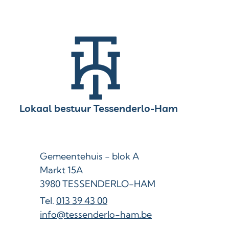
Contact & openingsuren
Lokaal bestuur Tessenderlo-Ham
Adres
Gemeentehuis - blok A
Markt 15A
,
3980
TESSENDERLO-HAM
013 39 43 00
E-mail
info
@
tessenderlo-ham.be