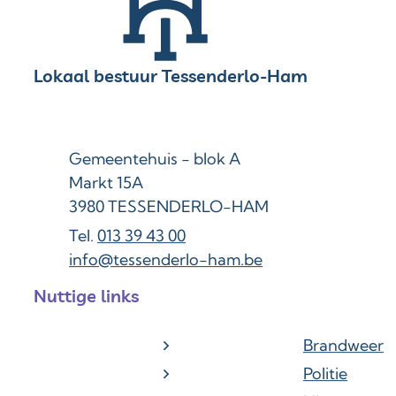
Contact & openingsuren
Lokaal bestuur Tessenderlo-Ham
Adres
Gemeentehuis - blok A
Markt 15A
,
3980
TESSENDERLO-HAM
013 39 43 00
E-mail
info
@
tessenderlo-ham.be
Nuttige links
Brandweer
Politie