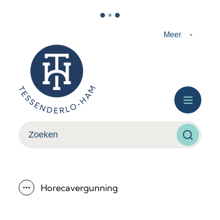
Naar inhoud
Meer
Tessenderlo-Ham
Menu
Wat zoek je?
Zoeken
Horecavergunning
Toon alle broodkruimel items