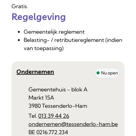
Gratis.
Regelgeving
Gemeentelijk reglement
Belasting- / retributiereglement (indien
van toepassing)
Contact
Ondernemen
Nu open
Adres
Gemeentehuis - blok A
Markt 15A
,
3980
Tessenderlo-Ham
013 39 44 26
E-mail
ondernemen
@
tessenderlo-ham.be
Ondernemingsnummer
BE 0216.772.234