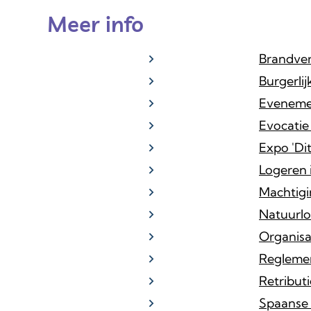
Meer info
Brandver
Burgerlij
Eveneme
Evocatie
Expo 'Dit
Logeren 
Machtigi
Natuurl
Organisa
Reglemen
Retribut
Spaanse 