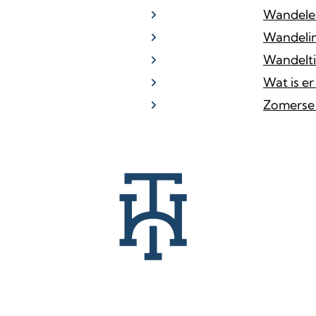
Wandele
Wandeli
Wandelti
Wat is e
Zomerse 