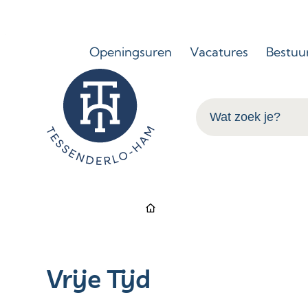
Naar inhoud
Openingsuren
Vacatures
Bestuu
Tessenderlo-Ham
Wat zoek je?
Startpag
Vrije Tijd