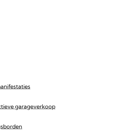
anifestaties
ctieve garageverkoop
gsborden