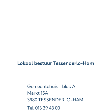
Contact & openingsuren
Lokaal bestuur Tessenderlo-Ham
Adres
Gemeentehuis - blok A
Markt 15A
,
3980
TESSENDERLO-HAM
013 39 43 00