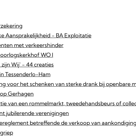
zekering
ke Aansprakelijkheid - BA Exploitatie
nten met verkeershinder
 oorlogskerkhof WO I
 zijn Wij' - 44 creaties
in Tessenderlo-Ham
ng voor het schenken van sterke drank bij openbare m
oop Gerhagen
tie van een rommelmarkt, tweedehandsbeurs of colle
t jubilerende verenigingen
iereglement betreffende de verkoop van aankondigin
griep