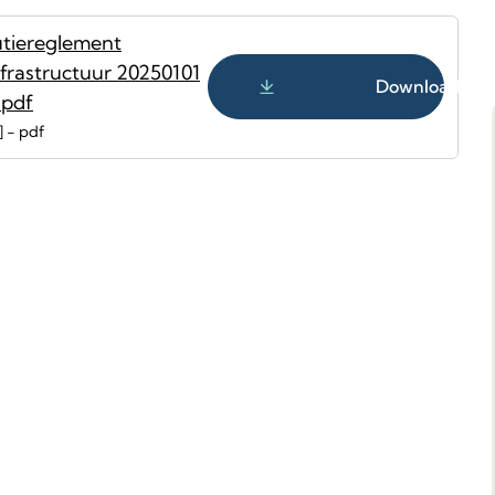
utiereglement
nfrastructuur 20250101
Downloaden
.pdf
pdf