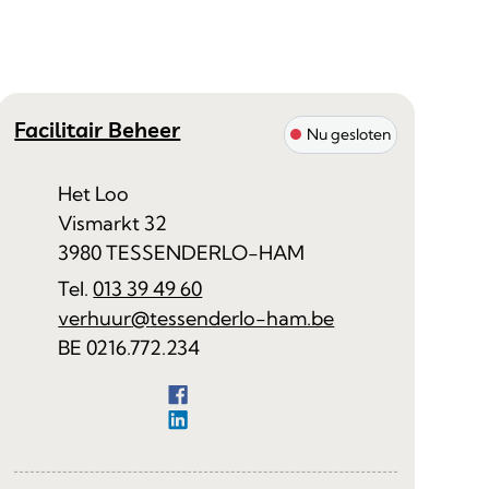
Contact
Facilitair Beheer
Nu gesloten
Adres
Het Loo
Vismarkt 32
,
3980
TESSENDERLO-HAM
013 39 49 60
E-mail
verhuur
@
tessenderlo-ham.be
Ondernemingsnummer
BE 0216.772.234
Facebook
Facilitair Beheer
LinkedIn
Facilitair Beheer