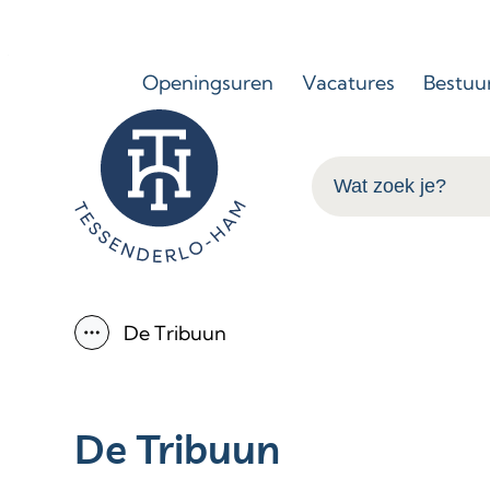
Naar inhoud
Openingsuren
Vacatures
Bestuu
Tessenderlo-Ham
Wat zoek je?
De Tribuun
Toon alle broodkruimel items
De Tribuun