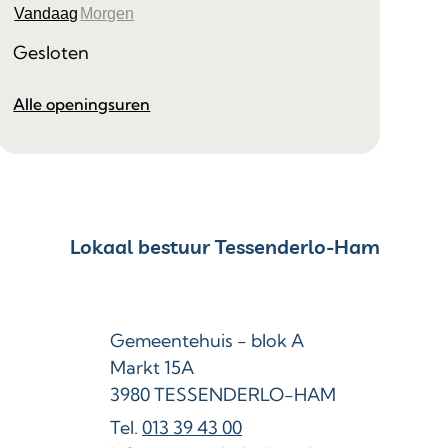
Vandaag
Morgen
Gesloten
Facilitair Beheer
Alle openingsuren
Contact & openingsuren
Lokaal bestuur Tessenderlo-Ham
Adres
Gemeentehuis - blok A
Markt 15A
,
3980
TESSENDERLO-HAM
013 39 43 00