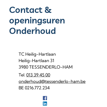
Contact &
openingsuren
Onderhoud
Contact
Adres
TC Heilig-Hartlaan
Heilig-Hartlaan 31
,
3980
TESSENDERLO-HAM
013 39 45 00
E-mail
onderhoud
@
tessenderlo-ham.be
Ondernemingsnummer
BE 0216.772.234
Facebook
Onderhoud
LinkedIn
Onderhoud