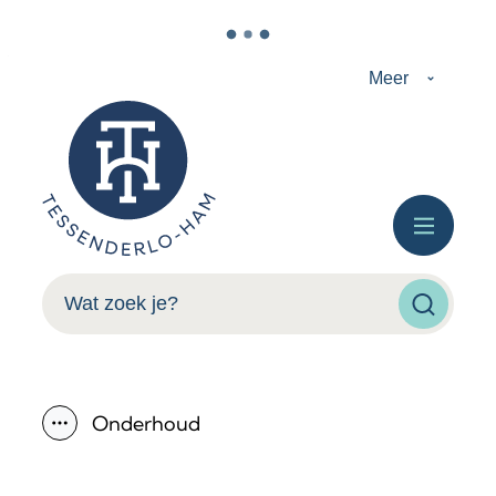
Naar inhoud
Meer
Tessenderlo-Ham
Menu
Wat zoek je?
Zoeken
Onderhoud
Toon alle broodkruimel items