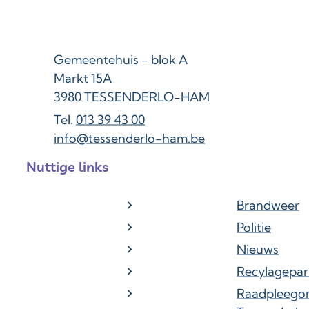
Adres
Gemeentehuis - blok A
Markt 15A
,
3980
TESSENDERLO-HAM
013 39 43 00
E-mail
info
@
tessenderlo-ham.be
Nuttige links
Brandweer
Politie
Nieuws
Recylagepar
Raadpleego