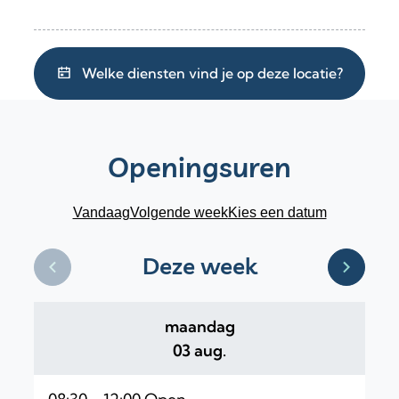
Welke diensten vind je op deze locatie?
Openingsuren
Vandaag
Volgende week
Kies een datum
Deze week
Bekijk openingsuren van de week hiervoor
Bekijk 
maandag
2026
03 aug.