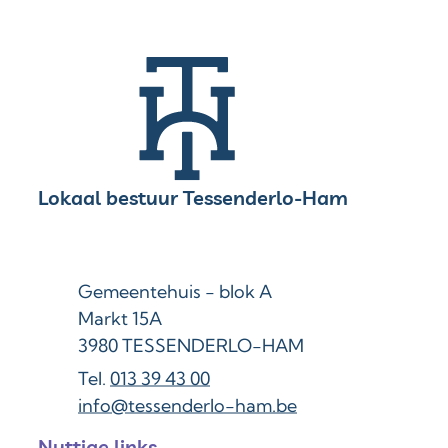
Contact & openingsuren
Lokaal bestuur Tessenderlo-Ham
Adres
Gemeentehuis - blok A
Markt 15A
,
3980
TESSENDERLO-HAM
013 39 43 00
E-mail
info
@
tessenderlo-ham.be
Nuttige links