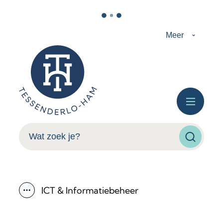
Naar inhoud
Meer
Tessenderlo-Ham
Menu
Wat zoek je?
Zoeken
ICT & Informatiebeheer
Toon alle broodkruimel items