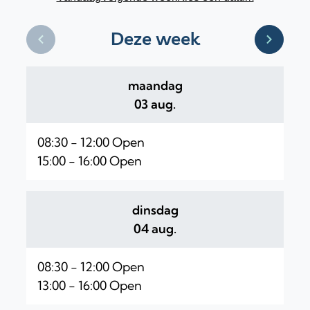
Deze week
Bekijk openingsuren van de week hiervoor
Bekijk 
maandag
2026
03 aug.
08:30
-
12:00
Open
15:00
-
16:00
Open
dinsdag
2026
04 aug.
08:30
-
12:00
Open
13:00
-
16:00
Open