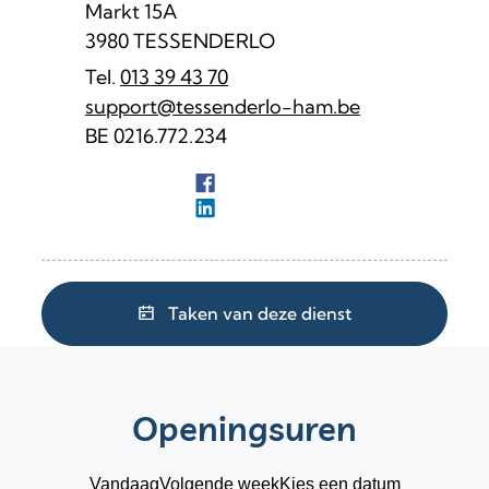
Markt 15A
,
3980
TESSENDERLO
013 39 43 70
E-mail
support
@
tessenderlo-ham.be
Ondernemingsnummer
BE 0216.772.234
Facebook
ICT & Informatiebeheer
LinkedIn
ICT & Informatiebeheer
Taken van deze dienst
Openingsuren
Vandaag
Volgende week
Kies een datum