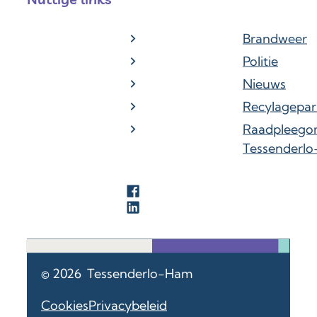
Brandweer
Politie
Nieuws
Recylagepar
Raadpleego
Tessenderl
Facebook
LinkedIn
© 2026
Tessenderlo-Ham
Cookies
Privacybeleid