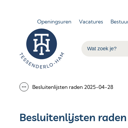
Naar inhoud
Openingsuren
Vacatures
Bestuu
Tessenderlo-Ham
Wat zoek je?
Besluitenlijsten raden 2025-04-28
Toon alle broodkruimel items
Besluitenlijsten rade