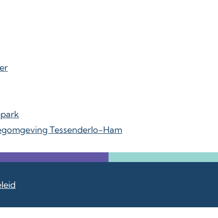
er
epark
egomgeving Tessenderlo-Ham
leid