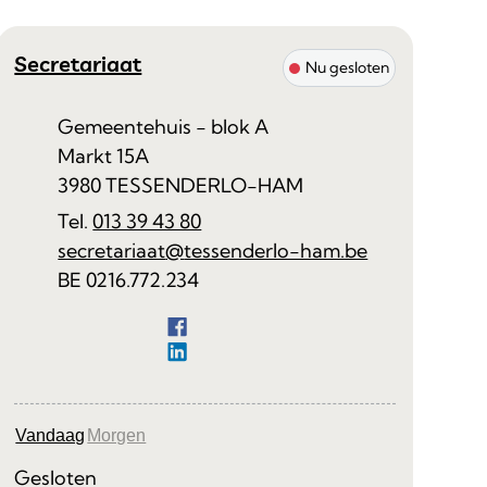
Contact
Secretariaat
Nu gesloten
Adres
Gemeentehuis - blok A
Markt 15A
,
3980
TESSENDERLO-HAM
013 39 43 80
E-mail
secretariaat
@
tessenderlo-ham.be
Ondernemingsnummer
BE 0216.772.234
Facebook
Secretariaat
LinkedIn
Secretariaat
Vandaag
Morgen
Gesloten