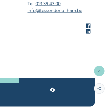
013 39 43 00
E-mail
info
@
tessenderlo-ham.be
Facebook
LinkedIn
Naar t
LCP nv 2026 ©
Deel d