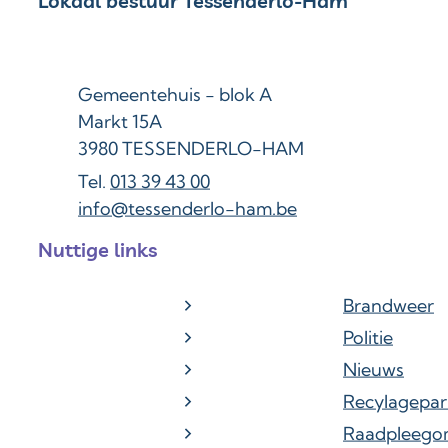
Contact & openingsuren
Lokaal bestuur Tessenderlo-Ham
Adres
Gemeentehuis - blok A
Markt 15A
,
3980
TESSENDERLO-HAM
013 39 43 00
E-mail
info
@
tessenderlo-ham.be
Nuttige links
Brandweer
Politie
Nieuws
Recylagepar
Raadpleego