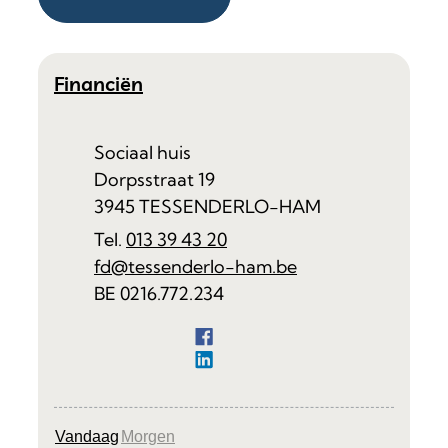
Contact
Financiën
Adres
Sociaal huis
Dorpsstraat 19
,
3945
TESSENDERLO-HAM
013 39 43 20
E-mail
fd
@
tessenderlo-ham.be
Ondernemingsnummer
BE 0216.772.234
Facebook
Financiën
LinkedIn
Financiën
Vandaag
Morgen