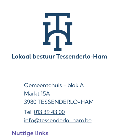
Contact & openingsuren
Lokaal bestuur Tessenderlo-Ham
Adres
Gemeentehuis - blok A
Markt 15A
,
3980
TESSENDERLO-HAM
013 39 43 00
E-mail
info
@
tessenderlo-ham.be
Nuttige links