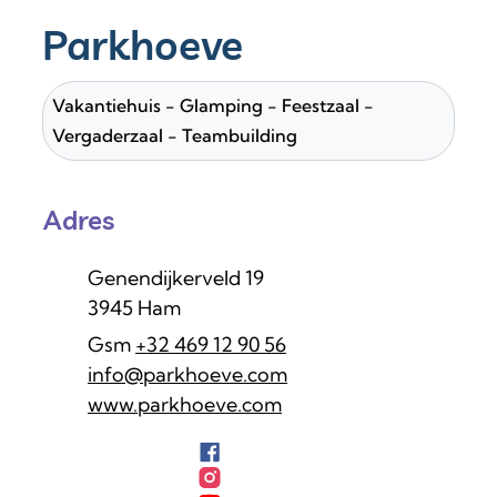
Parkhoeve
Vakantiehuis - Glamping - Feestzaal -
Vergaderzaal - Teambuilding
Adres
Adres
Genendijkerveld 19
,
3945
Ham
+32 469 12 90 56
E-mail
info
@
parkhoeve.com
Website
www.parkhoeve.com
Facebook
Parkhoeve
Instagram
Parkhoeve