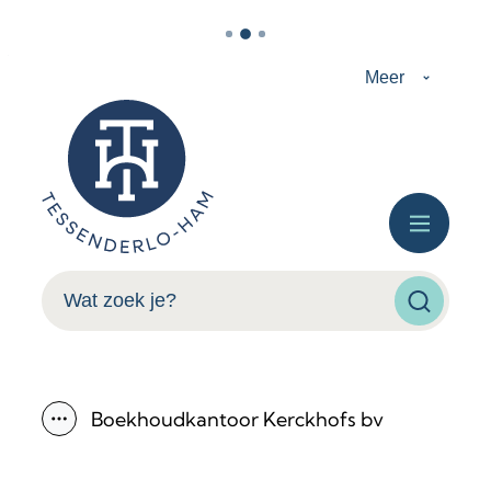
Naar inhoud
Meer
Tessenderlo-Ham
Menu
Wat zoek je?
Zoeken
Boekhoudkantoor Kerckhofs bv
Toon alle broodkruimel items