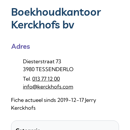
Boekhoudkantoor
Kerckhofs bv
Adres
Adres
Diesterstraat 73
,
3980
TESSENDERLO
013 77 12 00
E-mail
info
@
kerckhofs.com
Fiche actueel sinds 2019-12-17 Jerry
Kerckhofs