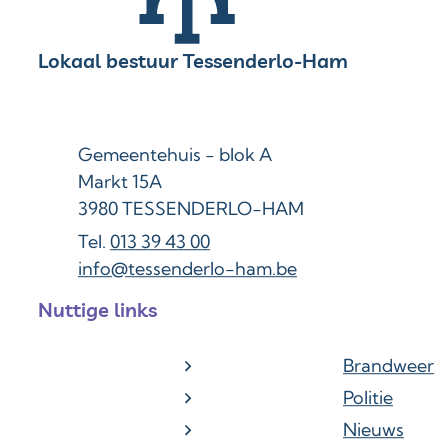
Contact & openingsuren
Lokaal bestuur Tessenderlo-Ham
Adres
Gemeentehuis - blok A
Markt 15A
,
3980
TESSENDERLO-HAM
013 39 43 00
E-mail
info
@
tessenderlo-ham.be
Nuttige links
Brandweer
Politie
Nieuws