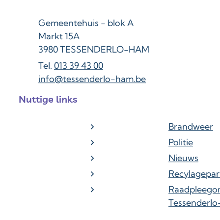
Adres
Gemeentehuis - blok A
Markt 15A
,
3980
TESSENDERLO-HAM
013 39 43 00
E-mail
info
@
tessenderlo-ham.be
Nuttige links
Brandweer
Politie
Nieuws
Recylagepar
Raadpleego
Tessenderl