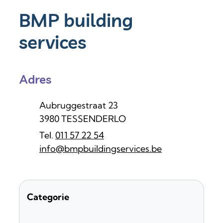
BMP building
services
Adres
Adres
Aubruggestraat 23
,
3980
TESSENDERLO
011 57 22 54
E-mail
info
@
bmpbuildingservices.be
Categorie