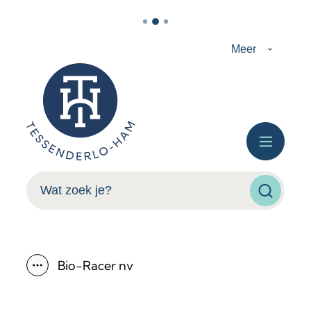
Naar inhoud
Meer
Tessenderlo-Ham
Menu
Wat zoek je?
Zoeken
Bio-Racer nv
Toon alle broodkruimel items