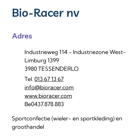
Bio-Racer nv
Adres
Adres
Industrieweg 114 - Industriezone West-
Limburg 1399
,
3980
TESSENDERLO
013 67 13 67
E-mail
info
@
bioracer.com
Website
www.bioracer.com
Handelsregister
Be0437.878.883
Sportconfectie (wieler- en sportkleding) en
groothandel