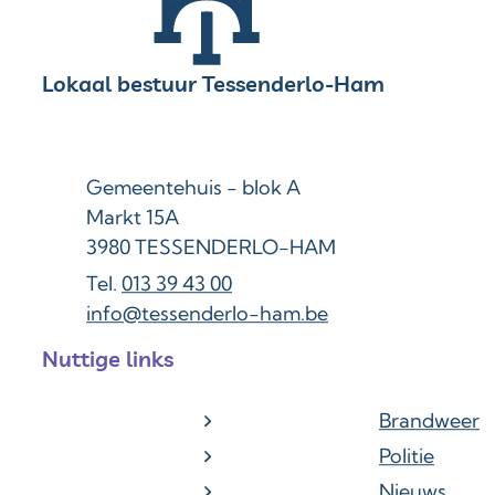
Contact & openingsuren
Lokaal bestuur Tessenderlo-Ham
Adres
Gemeentehuis - blok A
Markt 15A
,
3980
TESSENDERLO-HAM
013 39 43 00
E-mail
info
@
tessenderlo-ham.be
Nuttige links
Brandweer
Politie
Nieuws