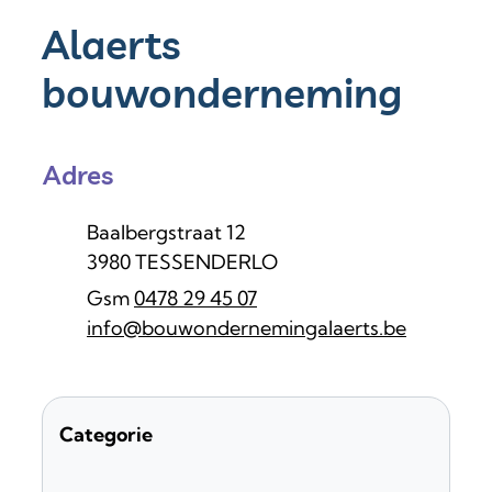
Alaerts
bouwonderneming
Adres
Adres
Baalbergstraat 12
,
3980
TESSENDERLO
0478 29 45 07
E-mail
info
@
bouwondernemingalaerts.be
Categorie