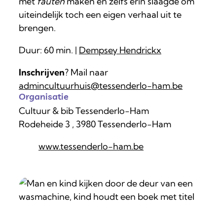
met
fauten
maken en zelfs erin slaagde om
uiteindelijk toch een eigen verhaal uit te
brengen.
Duur: 60 min. |
Dempsey Hendrickx
Inschrijven
? Mail naar
admincultuurhuis@tessenderlo-ham.be
Organisatie
Cultuur & bib Tessenderlo-Ham
Rodeheide 3
,
3980
Tessenderlo-Ham
Website
www.tessenderlo-ham.be