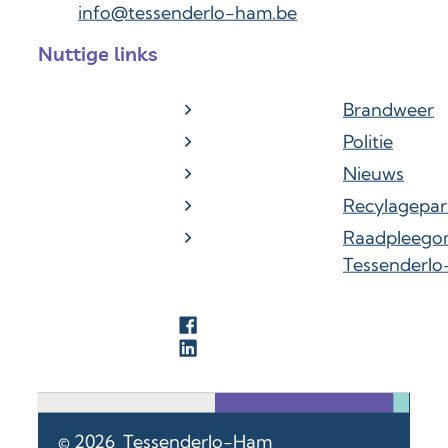
E-mail
info
@
tessenderlo-ham.be
Nuttige links
Brandweer
Politie
Nieuws
Recylagepar
Raadpleego
Tessenderl
Facebook
LinkedIn
© 2026
Tessenderlo-Ham