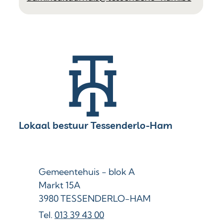
Contact & openingsuren
Lokaal bestuur Tessenderlo-Ham
Adres
Gemeentehuis - blok A
Markt 15A
,
3980
TESSENDERLO-HAM
013 39 43 00