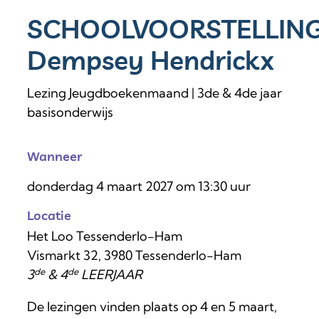
SCHOOLVOORSTELLIN
Dempsey Hendrickx
Lezing Jeugdboekenmaand | 3de & 4de jaar
basisonderwijs
Wanneer
donderdag
4 maart 2027
om
13:30
uur
Locatie
Het Loo Tessenderlo-Ham
Vismarkt 32
,
3980
Tessenderlo-Ham
de
de
3
& 4
LEERJAAR
De lezingen vinden plaats op 4 en 5 maart,