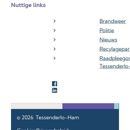
Nuttige links
Brandweer
Politie
Nieuws
Recylagepar
Raadpleego
Tessenderl
Facebook
LinkedIn
© 2026
Tessenderlo-Ham