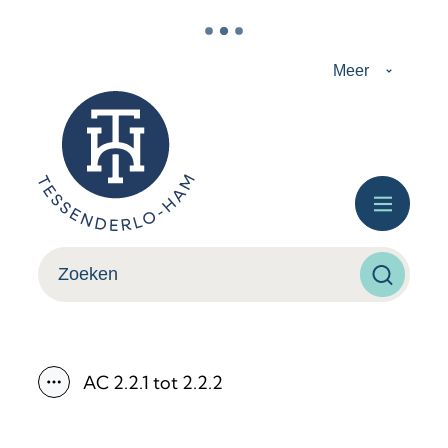
Naar inhoud
Meer
Tessenderlo-Ham
Menu
Wat zoek je?
Zoeken
AC 2.2.1 tot 2.2.2
Toon alle broodkruimel items