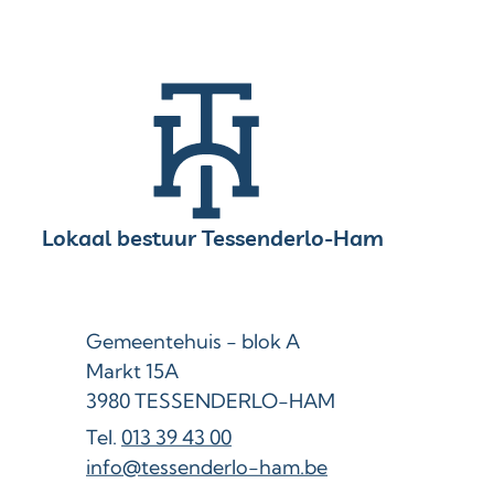
Contact & openingsuren
Lokaal bestuur Tessenderlo-Ham
Adres
Gemeentehuis - blok A
Markt 15A
,
3980
TESSENDERLO-HAM
013 39 43 00
E-mail
info
@
tessenderlo-ham.be