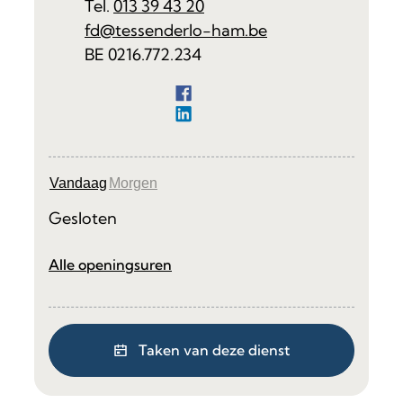
013 39 43 20
E-mail
fd
@
tessenderlo-ham.be
Ondernemingsnummer
BE 0216.772.234
Facebook
Financiën
LinkedIn
Financiën
Vandaag
Morgen
Gesloten
Financiën
Alle openingsuren
Taken van deze dienst