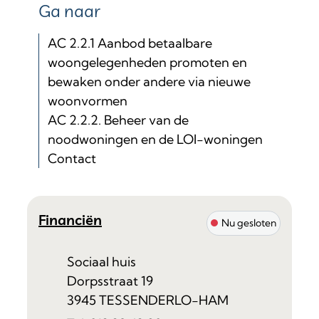
Ga naar
AC 2.2.1 Aanbod betaalbare
woongelegenheden promoten en
bewaken onder andere via nieuwe
woonvormen
AC 2.2.2. Beheer van de
noodwoningen en de LOI-woningen
Contact
Contact
Financiën
Nu gesloten
Adres
Sociaal huis
Dorpsstraat 19
,
3945
TESSENDERLO-HAM